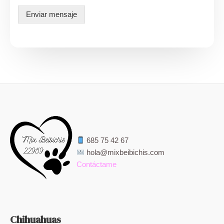
e
Enviar mensaje
*
685 75 42 67
hola@mixbeibichis.com
Contáctame
Chihuahuas