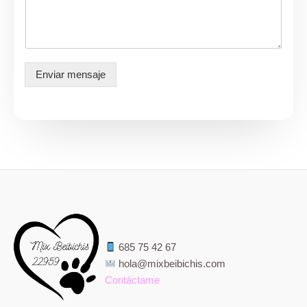
o
n
t
a
m
e
Enviar mensaje
*
685 75 42 67
hola@mixbeibichis.com
Contáctame