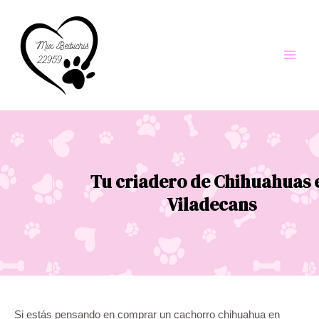
Ir
al
contenido
Main
Men
Tu criadero de Chihuahuas 
Viladecans
Si estás pensando en comprar un cachorro chihuahua en