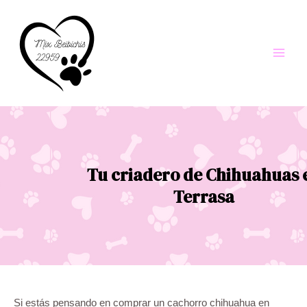
Ir
al
contenido
Main
Men
Tu criadero de Chihuahuas 
Terrasa
Si estás pensando en comprar un cachorro chihuahua en