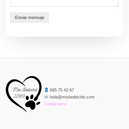
a
m
e
Enviar mensaje
*
685 75 42 67
hola@mixbeibichis.com
Contáctame