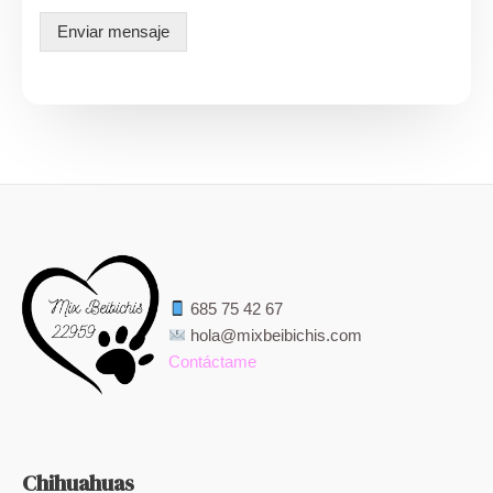
e
Enviar mensaje
*
685 75 42 67
hola@mixbeibichis.com
Contáctame
Chihuahuas