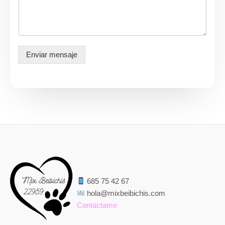
o
n
t
a
m
e
Enviar mensaje
*
685 75 42 67
hola@mixbeibichis.com
Contáctame