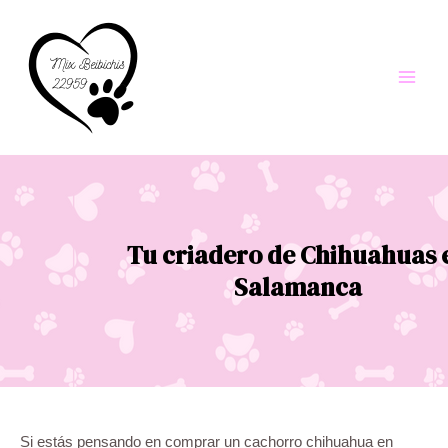
Ir
al
contenido
Main
Men
Tu criadero de Chihuahuas 
Salamanca
Si estás pensando en comprar un cachorro chihuahua en