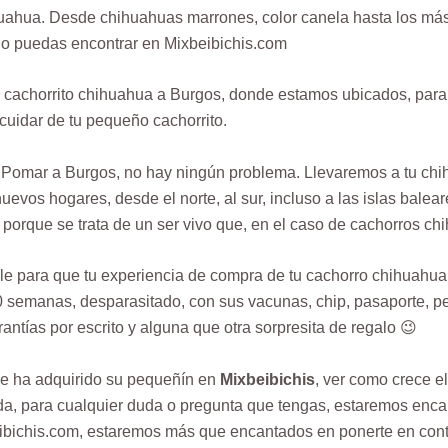
ahua. Desde chihuahuas marrones, color canela hasta los más 
lo puedas encontrar en Mixbeibichis.com
 tu cachorrito chihuahua a Burgos, donde estamos ubicados, par
cuidar de tu pequeño cachorrito.
 Pomar a Burgos, no hay ningún problema. Llevaremos a tu ch
vos hogares, desde el norte, al sur, incluso a las islas bale
 porque se trata de un ser vivo que, en el caso de cachorros c
le para que tu experiencia de compra de tu cachorro chihuahua
 semanas, desparasitado, con sus vacunas, chip, pasaporte, pe
antías por escrito y alguna que otra sorpresita de regalo 😉
ue ha adquirido su pequeñín en
Mixbeibichis
, ver como crece e
a, para cualquier duda o pregunta que tengas, estaremos encan
bichis.com, estaremos más que encantados en ponerte en contac