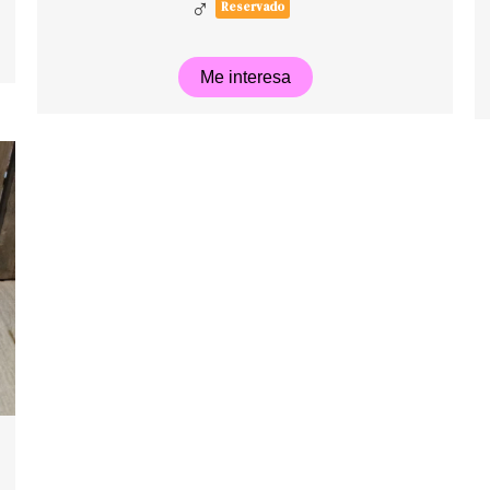
♂
Reservado
Me interesa