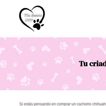
Ir
al
contenido
Tu cria
Si estás pensando en comprar un cachorro chihuahu