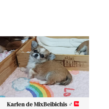
Karlen de MixBeibichis ♂
No