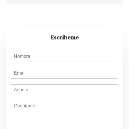
Escríbeme
N
o
m
E
b
m
r
a
e
A
i
*
s
l
u
*
C
n
u
t
e
o
n
t