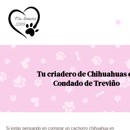
Ir
al
contenido
Main
Men
Tu criadero de Chihuahuas 
Condado de Treviño
Si estás pensando en comprar un cachorro chihuahua en