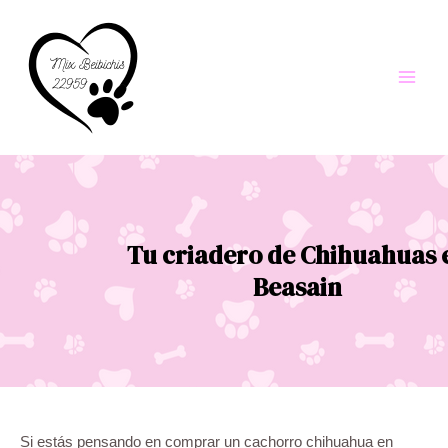
Ir
al
contenido
Main
Men
Tu criadero de Chihuahuas 
Beasain
Si estás pensando en comprar un cachorro chihuahua en