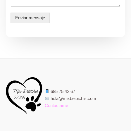
a
m
e
Enviar mensaje
*
685 75 42 67
hola@mixbeibichis.com
Contáctame