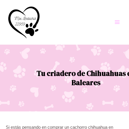
Ir
al
contenido
Main
Men
Tu criadero de Chihuahuas 
Baleares
Si estás pensando en comprar un cachorro chihuahua en