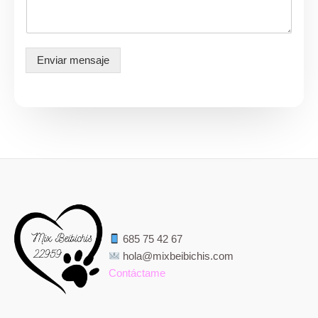
t
a
m
e
Enviar mensaje
*
685 75 42 67
hola@mixbeibichis.com
Contáctame