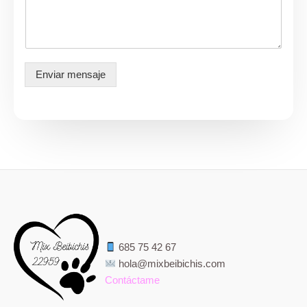
o
n
t
a
m
e
Enviar mensaje
*
685 75 42 67
hola@mixbeibichis.com
Contáctame