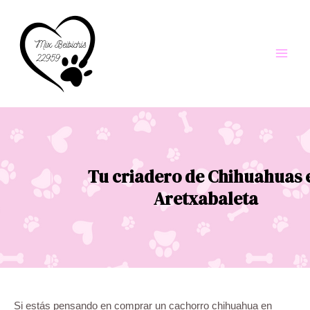
Ir
al
contenido
Main
Men
Tu criadero de Chihuahuas 
Aretxabaleta
Si estás pensando en comprar un cachorro chihuahua en