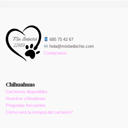
685 75 42 67
hola@mixbeibichis.com
Contáctame
Chihuahuas
Cachorros disponibles
Nuestros chihuahuas
Preguntas frecuentes
Cómo será la compra del cachorro?